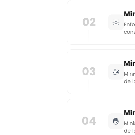
Min
02
Enfo
cons
Min
03
Mini
de 
Min
04
Mini
de l