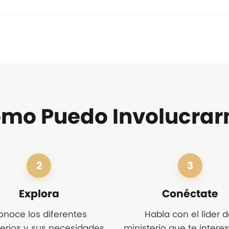
mo Puedo Involucra
2
3
Explora
Conéctate
onoce los diferentes
Habla con el líder d
terios y sus necesidades
ministerio que te intere