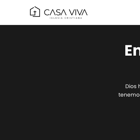
E
Dios 
tenemos