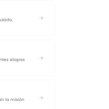
pulado,
entes etapas
an la misión