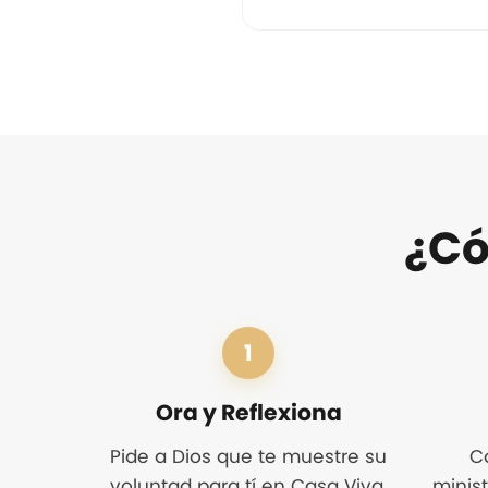
¿Có
1
Ora y Reflexiona
Pide a Dios que te muestre su
C
voluntad para tí en Casa Viva.
minis