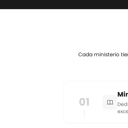
Cada ministerio ti
Min
01
Dedi
exce