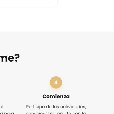
rme?
4
Comienza
el
Participa de las actividades,
sa para
servicios y comparte con la